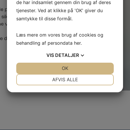
de har indsamlet gennem din brug af deres
le processen –
tjenester. Ved at klikke på 'OK' giver du
 sikrer høj
samtykke til disse formål.
rne værdsætter.
Læs mere om vores brug af cookies og
nde den bedste
behandling af persondata
her
.
VIS
DETALJER
JA
NEJ
OK
JA
NEJ
NØDVENDIGE
PRÆFERENCER
AFVIS ALLE
JA
NEJ
JA
NEJ
MARKETING
STATISTIK