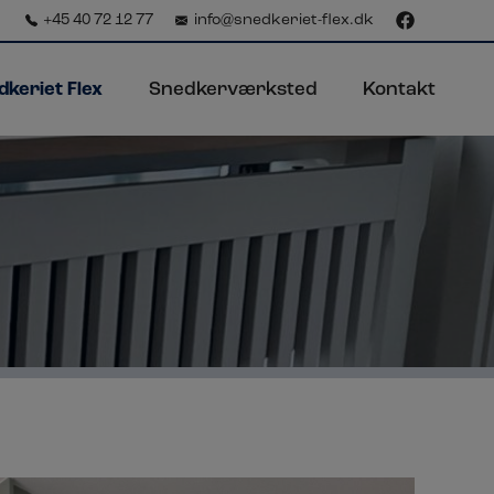
+45 40 72 12 77
info@snedkeriet-flex.dk
keriet Flex
Snedkerværksted
Kontakt