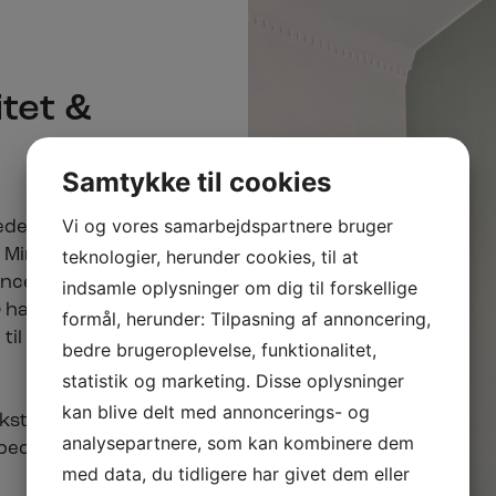
itet &
Samtykke til cookies
Vi og vores samarbejdspartnere bruger
ede både som
 Min passion for
teknologier, herunder cookies, til at
oncentrerer jeg
indsamle oplysninger om dig til forskellige
 har jeg ændret
formål, herunder: Tilpasning af annoncering,
til Snedkeriet
bedre brugeroplevelse, funktionalitet,
statistik og marketing. Disse oplysninger
kan blive delt med annoncerings- og
ksted, hvor jeg
analysepartnere, som kan kombinere dem
pecialdøre mv.
med data, du tidligere har givet dem eller