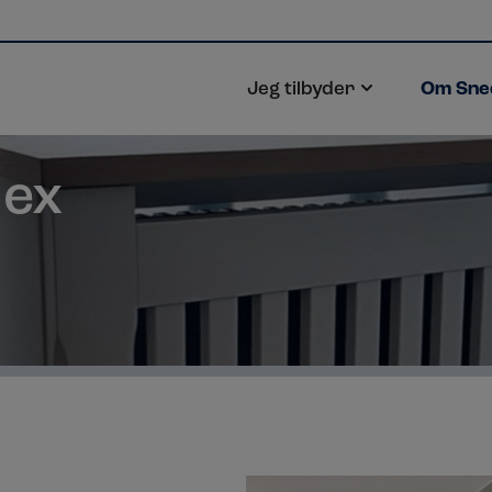
Jeg tilbyder
Om Sned
lex