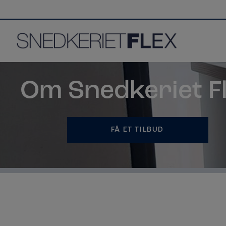
Hop
til
indholdet
Om Snedkeriet F
FÅ ET TILBUD